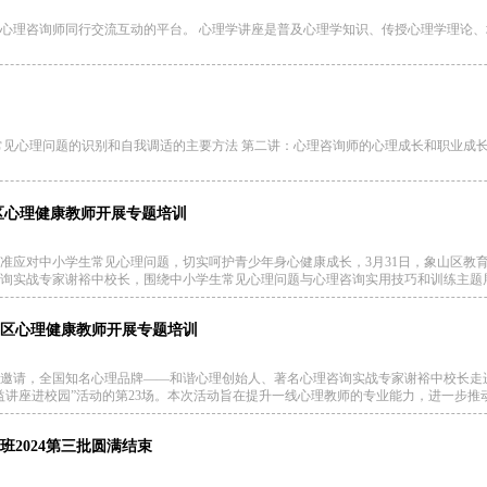
心理咨询师同行交流互动的平台。 心理学讲座是普及心理学知识、传授心理学理论
常见心理问题的识别和自我调适的主要方法 第二讲：心理咨询师的心理成长和职业成
区心理健康教师开展专题培训
准应对中小学生常见心理问题，切实呵护青少年身心健康成长，3月31日，象山区教
询实战专家谢裕中校长，围绕中小学生常见心理问题与心理咨询实用技巧和训练主题
区心理健康教师开展专题培训
办公室邀请，全国知名心理品牌——和谐心理创始人、著名心理咨询实战专家谢裕中校
益讲座进校园”活动的第23场。本次活动旨在提升一线心理教师的专业能力，进一步
2024第三批圆满结束