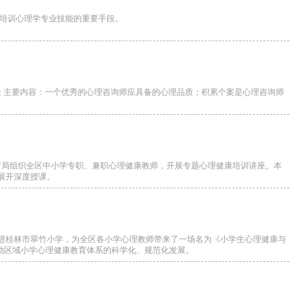
、培训心理学专业技能的重要手段。
长 主要内容：一个优秀的心理咨询师应具备的心理品质；积累个案是心理咨询师
育局组织全区中小学专职、兼职心理健康教师，开展专题心理健康培训讲座。本
展开深度授课。
长走进桂林市翠竹小学，为全区各小学心理教师带来了一场名为《小学生心理健康与
推动区域小学心理健康教育体系的科学化、规范化发展。