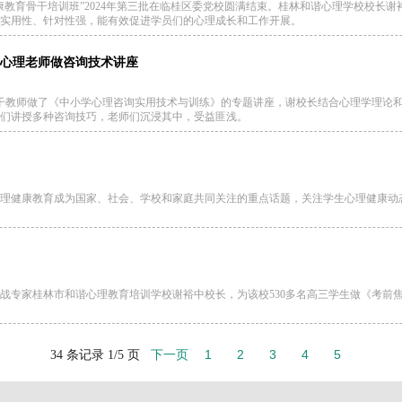
理健康教育骨干培训班”2024年第三批在临桂区委党校圆满结束。桂林和谐心理学校校
实用性、针对性强，能有效促进学员们的心理成长和工作开展。
心理老师做咨询技术讲座
康骨干教师做了《中小学心理咨询实用技术与训练》的专题讲座，谢校长结合心理学理
们讲授多种咨询技巧，老师们沉浸其中，受益匪浅。
理健康教育成为国家、社会、学校和家庭共同关注的重点话题，关注学生心理健康动
战专家桂林市和谐心理教育培训学校谢裕中校长，为该校530多名高三学生做《考前
下一页
1
2
3
4
5
34 条记录 1/5 页