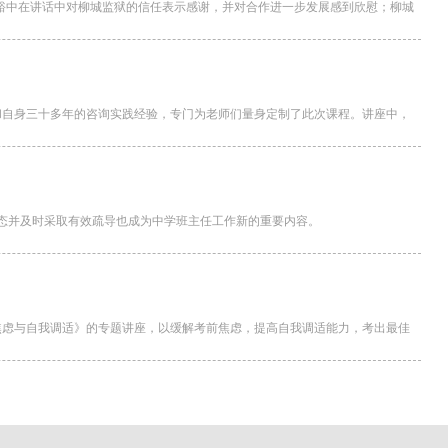
长谢裕中在讲话中对柳城监狱的信任表示感谢，并对合作进一步发展感到欣慰；柳城
论和自身三十多年的咨询实践经验，专门为老师们量身定制了此次课程。讲座中，
态并及时采取有效疏导也成为中学班主任工作新的重要内容。
焦虑与自我调适》的专题讲座，以缓解考前焦虑，提高自我调适能力，考出最佳